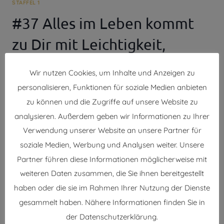
STAFFEL 1
#37 Alles im Leben kommt
zu Dir mit Leichtigkeit,
Freude und Herrlichkeit
Wir nutzen Cookies, um Inhalte und Anzeigen zu
personalisieren, Funktionen für soziale Medien anbieten
Von
Sophie Cerny
8. August 2022
zu können und die Zugriffe auf unsere Website zu
Wunderschöne Joybomb, wir widmen diese Folge
analysieren. Außerdem geben wir Informationen zu Ihrer
einem suuuuper kraftvollen und oft unterschätztem
Verwendung unserer Website an unsere Partner für
Tool. Nämlich dem Mantra von Access
soziale Medien, Werbung und Analysen weiter. Unsere
Consciousness®. ALLES IM LEBEN KOMMT ZU MIR MIT
Partner führen diese Informationen möglicherweise mit
LEICHTIGKEIT, FREUDE UND HERRLICHKEIT. Netter
weiteren Daten zusammen, die Sie ihnen bereitgestellt
Spruch oder pure Magie?…
haben oder die sie im Rahmen Ihrer Nutzung der Dienste
#37
WEITERLESEN
gesammelt haben. Nähere Informationen finden Sie in
ALLES
der Datenschutzerklärung.
IM