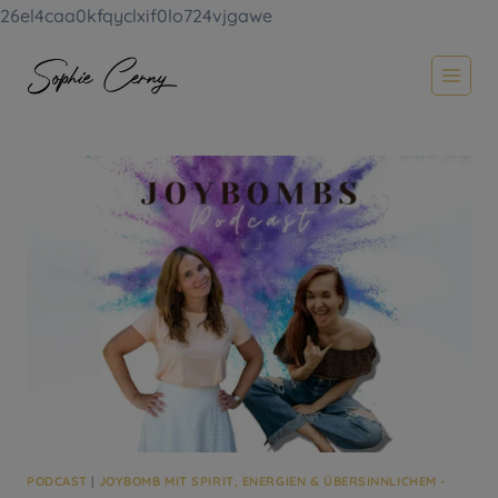
26el4caa0kfqyclxif0lo724vjgawe
Zum
Inhalt
springen
PODCAST
|
JOYBOMB MIT SPIRIT, ENERGIEN & ÜBERSINNLICHEM -