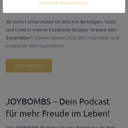
Impressum
•
Datenschutzerklärung
Kreiere dein Superleben
Ab sofort unterstütze ich dich mit Beiträgen, Tools
und Lives in meiner Facebook Gruppe “Kreiere dein
Superleben”.
Komm spielen, lass dich inspirieren und
kreiere dir dein Superleben!
Jetzt beitreten
JOYBOMBS – Dein Podcast
für mehr Freude im Leben!
Der JOYBOMBS Podcast ist eine Einladung an dich,