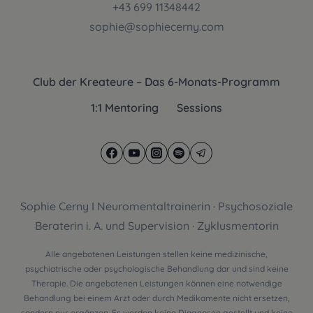
+43 699 11348442
ERFÜLLT
WERDEN?
sophie@sophiecerny.com
Club der Kreateure – Das 6-Monats-Programm
1:1 Mentoring
Sessions
Sophie Cerny I Neuromentaltrainerin · Psychosoziale
Beraterin i. A. und Supervision · Zyklusmentorin
Alle angebotenen Leistungen stellen keine medizinische,
psychiatrische oder psychologische Behandlung dar und sind keine
Therapie. Die angebotenen Leistungen können eine notwendige
Behandlung bei einem Arzt oder durch Medikamente nicht ersetzen,
sondern nur ergänzen. Es werden keine Diagnosen gestellt und keine