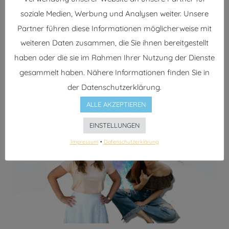
könntest? Was, wenn Du einfach nur zu früh aufgibst?
soziale Medien, Werbung und Analysen weiter. Unsere
Als allererstes stellen wir Dir die vier Qualitäten des
Partner führen diese Informationen möglicherweise mit
Scheiterns vor, die Du zwar wahr und real gemacht…
weiteren Daten zusammen, die Sie ihnen bereitgestellt
haben oder die sie im Rahmen Ihrer Nutzung der Dienste
#34
WEITERLESEN
PEP
gesammelt haben. Nähere Informationen finden Sie in
TALK:
der Datenschutzerklärung.
GIB
ALLE AKZEPTIEREN
NIEMALS
AUF!
EINSTELLUNGEN
Impressum
•
Datenschutzerklärung