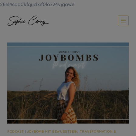
26el4caa0kfqyclxif0lo724vjgawe
Zum
Inhalt
springen
PODCAST
|
JOYBOMB MIT BEWUSSTSEIN, TRANSFORMATION &