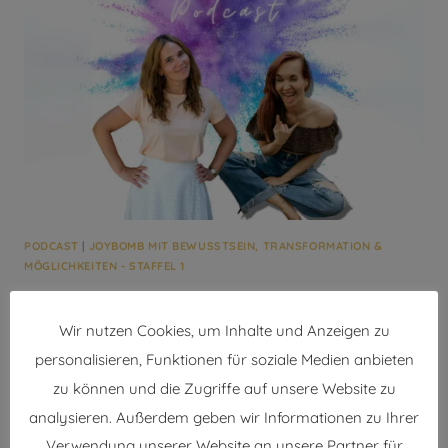
WIRKLICH
VERÄNDERST
PODCAST
|
JOYBOMB MIT BEWUSSTSEIN, TRANSFORMATION &
MÖGLICHKEITEN - STAFFEL 1
#34 Pep Talk: Gib niemals
Wir nutzen Cookies, um Inhalte und Anzeigen zu
auf!
personalisieren, Funktionen für soziale Medien anbieten
zu können und die Zugriffe auf unsere Website zu
Von
Sophie Cerny
18. Juli 2022
analysieren. Außerdem geben wir Informationen zu Ihrer
Liebste Joybomb, was wäre, wenn Du nicht scheitern
Verwendung unserer Website an unsere Partner für