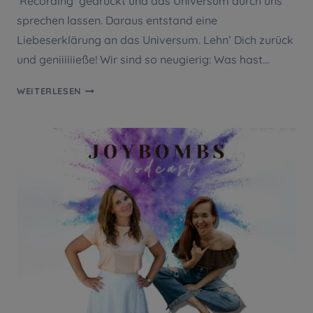
‘Recording’ gedrückt und das Universum durch uns
sprechen lassen. Daraus entstand eine
Liebeserklärung an das Universum. Lehn’ Dich zurück
und geniiiiiieße! Wir sind so neugierig: Was hast…
#36
WEITERLESEN
ODE
AN
DAS
UNIVERSUM