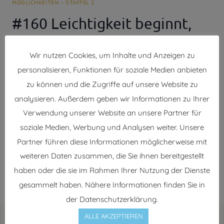
MÖGLICHKEITEN – STAFFEL 2
#160 Leichtigkeit beginnt,
wenn dein Ego stirbt
Wir nutzen Cookies, um Inhalte und Anzeigen zu
Von
Sophie Cerny
24. März 2025
personalisieren, Funktionen für soziale Medien anbieten
zu können und die Zugriffe auf unsere Website zu
Über den EGO-Tod… Wenn du dich immer nur
analysieren. Außerdem geben wir Informationen zu Ihrer
wohlfühlen möchtest, gut fühlen möchtest, 24/7
Verwendung unserer Website an unsere Partner für
Leichtigkeit willst, bringst du dich selbst in Gefahr. Es
soziale Medien, Werbung und Analysen weiter. Unsere
bedeutet, dass du dich vor tiefen Transformationen
Partner führen diese Informationen möglicherweise mit
drückst. Wenn du an wahrer…
weiteren Daten zusammen, die Sie ihnen bereitgestellt
#160
WEITERLESEN
haben oder die sie im Rahmen Ihrer Nutzung der Dienste
LEICHTIGKEIT
gesammelt haben. Nähere Informationen finden Sie in
BEGINNT,
WENN
der Datenschutzerklärung.
DEIN
ALLE AKZEPTIEREN
EGO