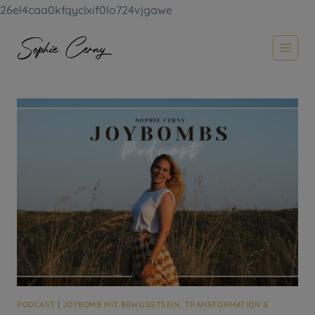
26el4caa0kfqyclxif0lo724vjgawe
Zum
Inhalt
springen
PODCAST
|
JOYBOMB MIT BEWUSSTSEIN, TRANSFORMATION &