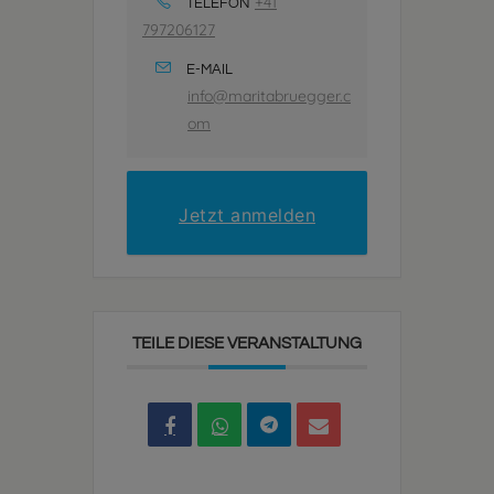
+41
TELEFON
797206127
E-MAIL
info@maritabruegger.c
om
Jetzt anmelden
TEILE DIESE VERANSTALTUNG