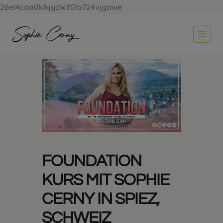
26el4caa0kfqyclxif0lo724vjgawe
Zum
Inhalt
springen
FOUNDATION
KURS MIT SOPHIE
CERNY IN SPIEZ,
SCHWEIZ